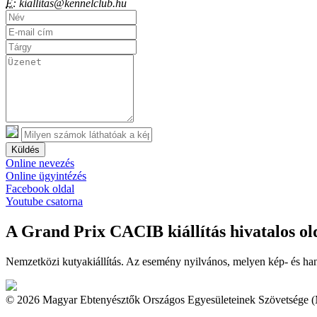
E:
kiallitas@kennelclub.hu
Küldés
Online nevezés
Online ügyintézés
Facebook oldal
Youtube csatorna
A Grand Prix CACIB kiállítás hivatalos ol
Nemzetközi kutyakiállítás. Az esemény nyilvános, melyen kép- és han
© 2026 Magyar Ebtenyésztők Országos Egyesületeinek Szövetsége