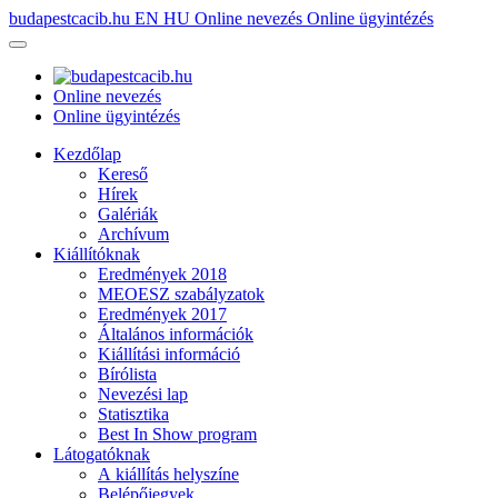
budapestcacib.hu
EN
HU
Online nevezés
Online ügyintézés
Online nevezés
Online ügyintézés
Kezdőlap
Kereső
Hírek
Galériák
Archívum
Kiállítóknak
Eredmények 2018
MEOESZ szabályzatok
Eredmények 2017
Általános információk
Kiállítási információ
Bírólista
Nevezési lap
Statisztika
Best In Show program
Látogatóknak
A kiállítás helyszíne
Belépőjegyek