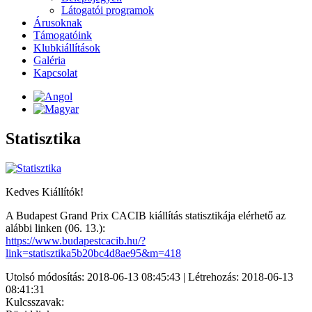
Látogatói programok
Árusoknak
Támogatóink
Klubkiállítások
Galéria
Kapcsolat
Statisztika
Kedves Kiállítók!
A Budapest Grand Prix CACIB kiállítás statisztikája elérhető az
alábbi linken (06. 13.):
https://www.budapestcacib.hu/?
link=statisztika5b20bc4d8ae95&m=418
Utolsó módosítás: 2018-06-13 08:45:43 | Létrehozás: 2018-06-13
08:41:31
Kulcsszavak: