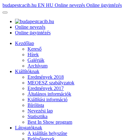
budapestcacib.hu
EN
HU
Online nevezés
Online ügyintézés
Online nevezés
Online ügyintézés
Kezdőlap
Kereső
Hírek
Galériák
Archívum
Kiállítóknak
Eredmények 2018
MEOESZ szabályzatok
Eredmények 2017
Általános információk
Kiállítási információ
Bírólista
Nevezési lap
Statisztika
Best In Show program
Látogatóknak
A kiállítás helyszíne
Belépőjegyek