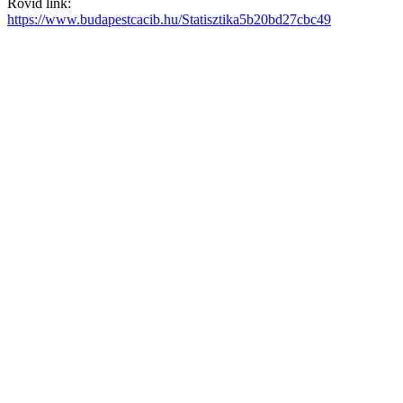
Rövid link:
https://www.budapestcacib.hu/Statisztika5b20bd27cbc49