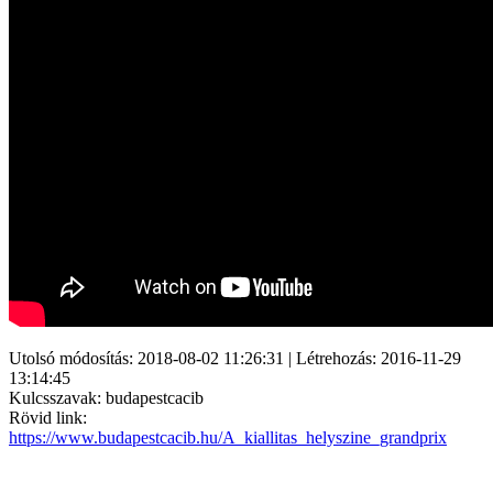
Utolsó módosítás: 2018-08-02 11:26:31 | Létrehozás: 2016-11-29
13:14:45
Kulcsszavak: budapestcacib
Rövid link:
https://www.budapestcacib.hu/A_kiallitas_helyszine_grandprix