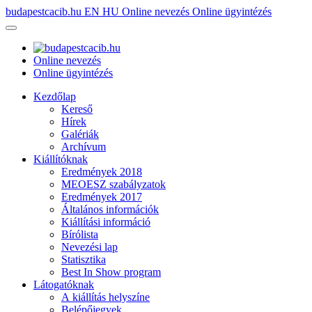
budapestcacib.hu
EN
HU
Online nevezés
Online ügyintézés
Online nevezés
Online ügyintézés
Kezdőlap
Kereső
Hírek
Galériák
Archívum
Kiállítóknak
Eredmények 2018
MEOESZ szabályzatok
Eredmények 2017
Általános információk
Kiállítási információ
Bírólista
Nevezési lap
Statisztika
Best In Show program
Látogatóknak
A kiállítás helyszíne
Belépőjegyek