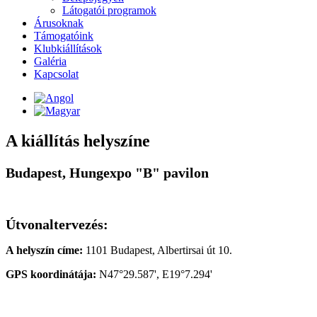
Látogatói programok
Árusoknak
Támogatóink
Klubkiállítások
Galéria
Kapcsolat
A kiállítás helyszíne
Budapest, Hungexpo "B" pavilon
Útvonaltervezés:
A helyszín címe:
1101 Budapest, Albertirsai út 10.
GPS koordinátája:
N47°29.587', E19°7.294'