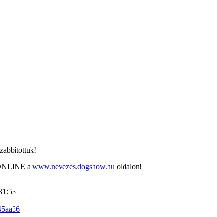
zabbítottuk!
K ONLINE a
www.nevezes.dogshow.hu
oldalon!
31:53
45aa36