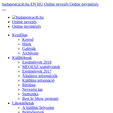
budapestcacib.hu
EN
HU
Online nevezés
Online ügyintézés
Online nevezés
Online ügyintézés
Kezdőlap
Kereső
Hírek
Galériák
Archívum
Kiállítóknak
Eredmények 2018
MEOESZ szabályzatok
Eredmények 2017
Általános információk
Kiállítási információ
Bírólista
Nevezési lap
Statisztika
Best In Show program
Látogatóknak
A kiállítás helyszíne
Belépőjegyek