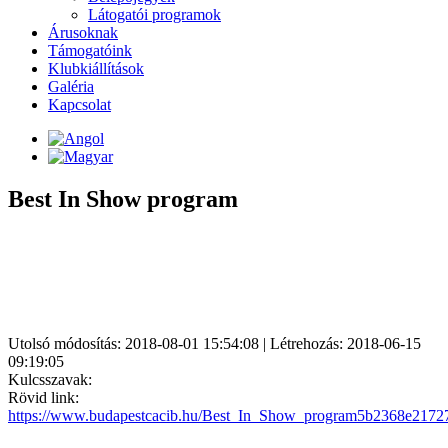
Látogatói programok
Árusoknak
Támogatóink
Klubkiállítások
Galéria
Kapcsolat
Best In Show program
Utolsó módosítás: 2018-08-01 15:54:08 | Létrehozás: 2018-06-15
09:19:05
Kulcsszavak:
Rövid link:
https://www.budapestcacib.hu/Best_In_Show_program5b2368e2172