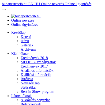
budapestcacib.hu
EN
HU
Online nevezés
Online ügyintézés
Online nevezés
Online ügyintézés
Kezdőlap
Kereső
Hírek
Galériák
Archívum
Kiállítóknak
Eredmények 2018
MEOESZ szabályzatok
Eredmények 2017
Általános információk
Kiállítási információ
Bírólista
Nevezési lap
Statisztika
Best In Show program
Látogatóknak
A kiállítás helyszíne
Belépőjegyek