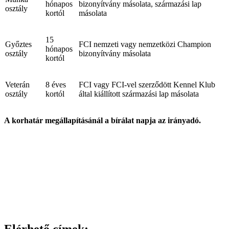
hónapos
bizonyítvány másolata, származási lap
osztály
kortól
másolata
15
Győztes
FCI nemzeti vagy nemzetközi Champion
hónapos
osztály
bizonyítvány másolata
kortól
Veterán
8 éves
FCI vagy FCI-vel szerződött Kennel Klub
osztály
kortól
által kiállított származási lap másolata
A korhatár megállapításánál a bírálat napja az irányadó.