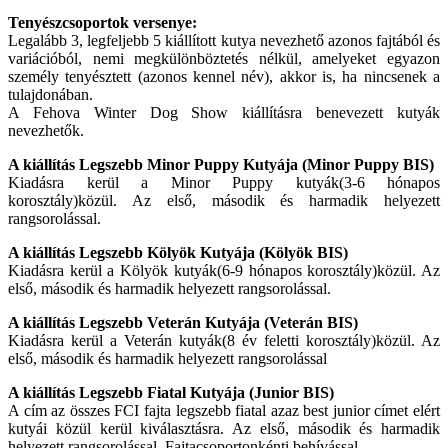
Tenyészcsoportok versenye:
Legalább 3, legfeljebb 5 kiállított kutya nevezhető azonos fajtából és
variációból, nemi megkülönböztetés nélkül, amelyeket egyazon
személy tenyésztett (azonos kennel név), akkor is, ha nincsenek a
tulajdonában.
A Fehova Winter Dog Show kiállításra benevezett kutyák
nevezhetők.
A kiállítás Legszebb Minor Puppy Kutyája (Minor Puppy BIS)
Kiadásra kerül a Minor Puppy kutyák(3-6 hónapos
korosztály)közül. Az első, második és harmadik helyezett
rangsorolással.
A kiállítás Legszebb Kölyök Kutyája (Kölyök BIS)
Kiadásra kerül a Kölyök kutyák(6-9 hónapos korosztály)közül. Az
első, második és harmadik helyezett rangsorolással.
A kiállítás Legszebb Veterán Kutyája (Veterán BIS)
Kiadásra kerül a Veterán kutyák(8 év feletti korosztály)közül. Az
első, második és harmadik helyezett rangsorolással
A kiállítás Legszebb Fiatal Kutyája (Junior BIS)
A cím az összes FCI fajta legszebb fiatal azaz best junior címet elért
kutyái közül kerül kiválasztásra. Az első, második és harmadik
helyezett rangsorolással. Fajtacsoportonkénti behívással.