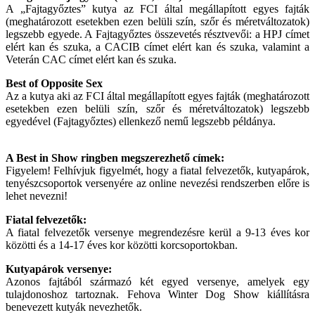
A „Fajtagyőztes” kutya az FCI által megállapított egyes fajták
(meghatározott esetekben ezen belüli szín, szőr és méretváltozatok)
legszebb egyede. A Fajtagyőztes összevetés résztvevői: a HPJ címet
elért kan és szuka, a CACIB címet elért kan és szuka, valamint a
Veterán CAC címet elért kan és szuka.
Best of Opposite Sex
Az a kutya aki az FCI által megállapított egyes fajták (meghatározott
esetekben ezen belüli szín, szőr és méretváltozatok) legszebb
egyedével (Fajtagyőztes) ellenkező nemű legszebb példánya.
A Best in Show ringben megszerezhető címek:
Figyelem! Felhívjuk figyelmét, hogy a fiatal felvezetők, kutyapárok,
tenyészcsoportok versenyére az online nevezési rendszerben előre is
lehet nevezni!
Fiatal felvezetők:
A fiatal felvezetők versenye megrendezésre kerül a 9-13 éves kor
közötti és a 14-17 éves kor közötti korcsoportokban.
Kutyapárok versenye:
Azonos fajtából származó két egyed versenye, amelyek egy
tulajdonoshoz tartoznak. Fehova Winter Dog Show kiállításra
benevezett kutyák nevezhetők.