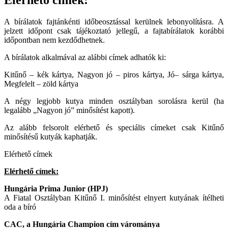
Elérhető címek:
A bírálatok fajtánkénti időbeosztással kerülnek lebonyolításra. A
jelzett időpont csak tájékoztató jellegű, a fajtabírálatok korábbi
időpontban nem kezdődhetnek.
A bírálatok alkalmával az alábbi címek adhatók ki:
Kitűnő – kék kártya, Nagyon jó – piros kártya, Jó– sárga kártya,
Megfelelt – zöld kártya
A négy legjobb kutya minden osztályban sorolásra kerül (ha
legalább „Nagyon jó” minősítést kapott).
Az alább felsorolt elérhető és speciális címeket csak Kitűnő
minősítésű kutyák kaphatják.
Elérhető címek
Elérhető címek:
Hungária Prima Junior (HPJ)
A Fiatal Osztályban Kitűnő I. minősítést elnyert kutyának ítélheti
oda a bíró
CAC, a Hungária Champion cím várománya