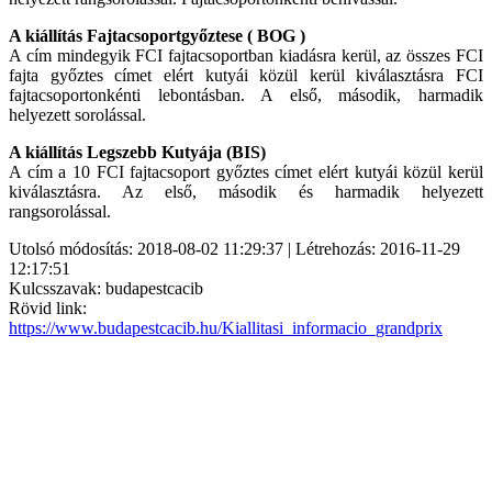
A kiállítás Fajtacsoportgyőztese ( BOG )
A cím mindegyik FCI fajtacsoportban kiadásra kerül, az összes FCI
fajta győztes címet elért kutyái közül kerül kiválasztásra FCI
fajtacsoportonkénti lebontásban. A első, második, harmadik
helyezett sorolással.
A kiállítás Legszebb Kutyája (BIS)
A cím a 10 FCI fajtacsoport győztes címet elért kutyái közül kerül
kiválasztásra. Az első, második és harmadik helyezett
rangsorolással.
Utolsó módosítás: 2018-08-02 11:29:37 | Létrehozás: 2016-11-29
12:17:51
Kulcsszavak: budapestcacib
Rövid link:
https://www.budapestcacib.hu/Kiallitasi_informacio_grandprix