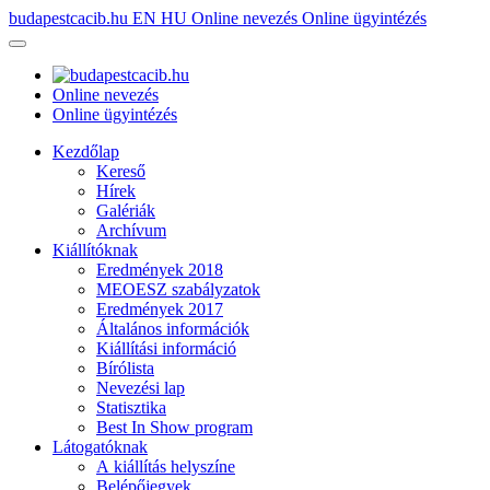
budapestcacib.hu
EN
HU
Online nevezés
Online ügyintézés
Online nevezés
Online ügyintézés
Kezdőlap
Kereső
Hírek
Galériák
Archívum
Kiállítóknak
Eredmények 2018
MEOESZ szabályzatok
Eredmények 2017
Általános információk
Kiállítási információ
Bírólista
Nevezési lap
Statisztika
Best In Show program
Látogatóknak
A kiállítás helyszíne
Belépőjegyek