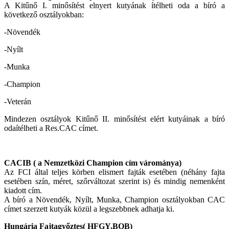
A Kitűnő I. minősítést elnyert kutyának ítélheti oda a bíró a
következő osztályokban:
-Növendék
-Nyílt
-Munka
-Champion
-Veterán
Mindezen osztályok Kitűnő II. minősítést elért kutyáinak a bíró
odaítélheti a Res.CAC címet.
CACIB ( a Nemzetközi Champion cím várománya)
Az FCI által teljes körben elismert fajták esetében (néhány fajta
esetében szín, méret, szőrváltozat szerint is) és mindig nemenként
kiadott cím.
A bíró a Növendék, Nyílt, Munka, Champion osztályokban CAC
címet szerzett kutyák közül a legszebbnek adhatja ki.
Hungária Fajtagyőztes( HFGY,BOB)