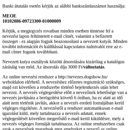
Banki átutalás esetén kérjük az alábbi bankszámlaszámot használja:
MEOE
10102086-09723300-01000009
Kérjük, a megjegyzés rovatban minden esetben tüntesse fel a
nevezési lapon feltüntetett e-mail címét, valamint a befizetett
összeget - ez alapján fogjuk beazonosítani a nevezett kutyát. Minden
további információt és kiállítással kapcsolatos tudnivalót erre az e-
mail címre fogunk továbbítani.
Nevezett kutya osztályok közötti átsorolására kizárólag a katalógus
zárásáig van mód. Az átsorolás díja 3000 Ft/
változtatás
.
Az online nevezési rendszer a http://nevezes.dogshow.hu/
weboldalon elérhető. A nevezéshez előzetes regisztráció szükséges,
majd ezt követően a rendszerbe történő bejelentkezés után lehet
nevezni. A nevezés véglegesítése előtt a nevezőnek lehetősége van a
nevezés javítására a berögzítést követő 6 órában, ha ez alatt az idő
alatt nem történik javítás, akkor a nevezés eredeti formájában kerül
végleges rögzítésre. A nevezésről a rendszer automatikusan e-mail
igazolást küld, mely tartalmazza a nevezés adatait, ennek
véglegesítését követően megerősítő e-mail kerül kiküldésre, mely a
nevezés végleges formáját tartalmazza. Az online rendszerben csak
azok a nevezések maradnak meg amelyeket a nevező az online