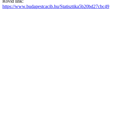
Rövid link:
https://www.budapestcacib.hu/Statisztika5b20bd27cbc49