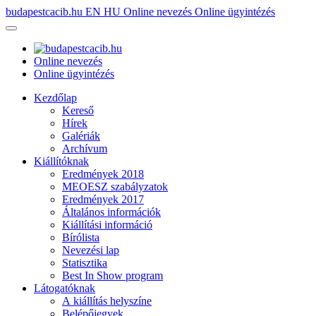
budapestcacib.hu
EN
HU
Online nevezés
Online ügyintézés
Online nevezés
Online ügyintézés
Kezdőlap
Kereső
Hírek
Galériák
Archívum
Kiállítóknak
Eredmények 2018
MEOESZ szabályzatok
Eredmények 2017
Általános információk
Kiállítási információ
Bírólista
Nevezési lap
Statisztika
Best In Show program
Látogatóknak
A kiállítás helyszíne
Belépőjegyek