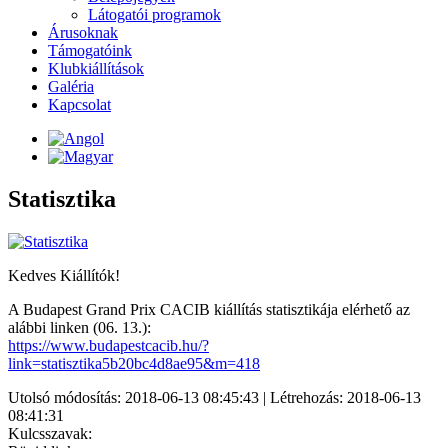
Látogatói programok
Árusoknak
Támogatóink
Klubkiállítások
Galéria
Kapcsolat
Statisztika
Kedves Kiállítók!
A Budapest Grand Prix CACIB kiállítás statisztikája elérhető az
alábbi linken (06. 13.):
https://www.budapestcacib.hu/?
link=statisztika5b20bc4d8ae95&m=418
Utolsó módosítás: 2018-06-13 08:45:43 | Létrehozás: 2018-06-13
08:41:31
Kulcsszavak: