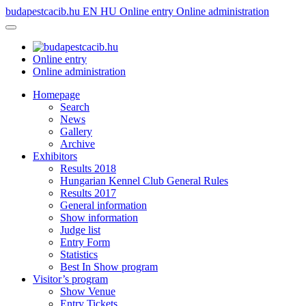
budapestcacib.hu
EN
HU
Online entry
Online administration
Online entry
Online administration
Homepage
Search
News
Gallery
Archive
Exhibitors
Results 2018
Hungarian Kennel Club General Rules
Results 2017
General information
Show information
Judge list
Entry Form
Statistics
Best In Show program
Visitor’s program
Show Venue
Entry Tickets