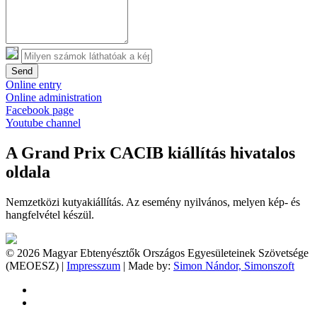
Send
Online entry
Online administration
Facebook page
Youtube channel
A Grand Prix CACIB kiállítás hivatalos
oldala
Nemzetközi kutyakiállítás. Az esemény nyilvános, melyen kép- és
hangfelvétel készül.
© 2026 Magyar Ebtenyésztők Országos Egyesületeinek Szövetsége
(MEOESZ) |
Impresszum
| Made by:
Simon Nándor, Simonszoft